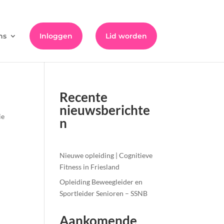
ns
Inloggen
Lid worden
Recente
nieuwsberichte
ie
n
Nieuwe opleiding | Cognitieve
Fitness in Friesland
Opleiding Beweegleider en
Sportleider Senioren – SSNB
Aankomende