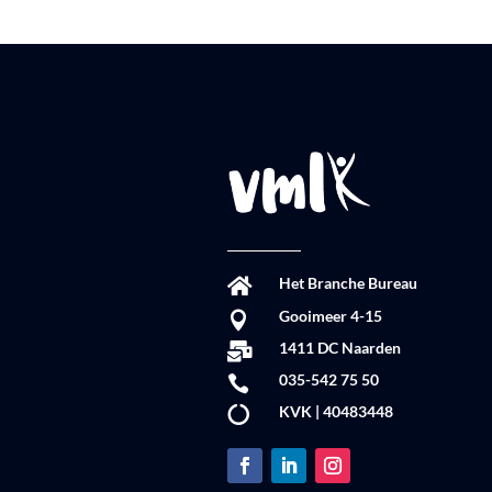
Het Branche Bureau

Gooimeer 4-15

1411 DC Naarden

035-542 75 50

KVK | 40483448
