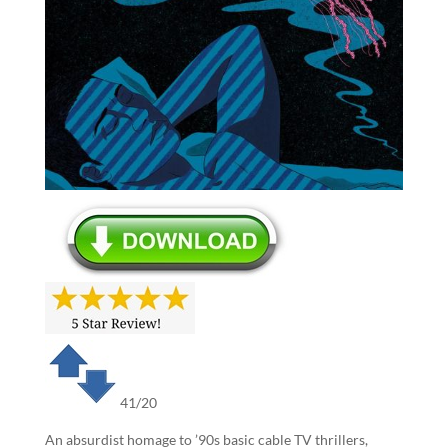
41/20
An absurdist homage to ’90s basic cable TV thrillers,