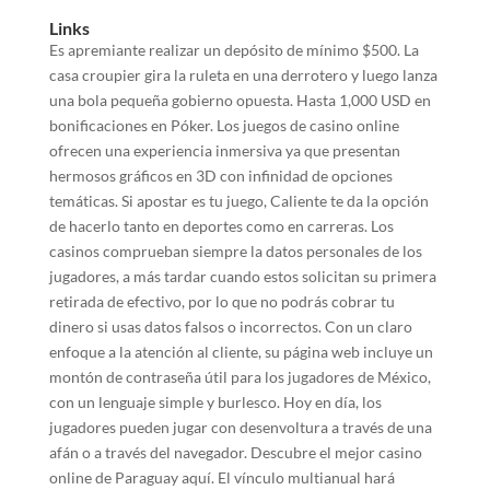
Links
Es apremiante realizar un depósito de mínimo $500. La
casa croupier gira la ruleta en una derrotero y luego lanza
una bola pequeña gobierno opuesta. Hasta 1,000 USD en
bonificaciones en Póker. Los juegos de casino online
ofrecen una experiencia inmersiva ya que presentan
hermosos gráficos en 3D con infinidad de opciones
temáticas. Si apostar es tu juego, Caliente te da la opción
de hacerlo tanto en deportes como en carreras. Los
casinos comprueban siempre la datos personales de los
jugadores, a más tardar cuando estos solicitan su primera
retirada de efectivo, por lo que no podrás cobrar tu
dinero si usas datos falsos o incorrectos. Con un claro
enfoque a la atención al cliente, su página web incluye un
montón de contraseña útil para los jugadores de México,
con un lenguaje simple y burlesco. Hoy en día, los
jugadores pueden jugar con desenvoltura a través de una
afán o a través del navegador. Descubre el mejor casino
online de Paraguay aquí. El vínculo multianual hará