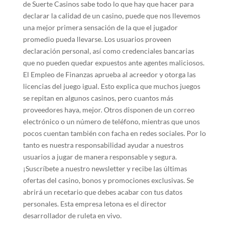
de Suerte Casinos sabe todo lo que hay que hacer para
declarar la calidad de un casino, puede que nos llevemos
una mejor primera sensación de la que el jugador
promedio pueda llevarse. Los usuarios proveen
declaración personal, así como credenciales bancarias
que no pueden quedar expuestos ante agentes maliciosos.
El Empleo de Finanzas aprueba al acreedor y otorga las
licencias del juego igual. Esto explica que muchos juegos
se repitan en algunos casinos, pero cuantos más
proveedores haya, mejor. Otros disponen de un correo
electrónico o un número de teléfono, mientras que unos
pocos cuentan también con facha en redes sociales. Por lo
tanto es nuestra responsabilidad ayudar a nuestros
usuarios a jugar de manera responsable y segura.
¡Suscríbete a nuestro newsletter y recibe las últimas
ofertas del casino, bonos y promociones exclusivas. Se
abrirá un recetario que debes acabar con tus datos
personales. Esta empresa letona es el director
desarrollador de ruleta en vivo.