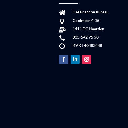
Het Branche Bureau

Gooimeer 4-15

1411 DC Naarden

035-542 75 50

KVK | 40483448
