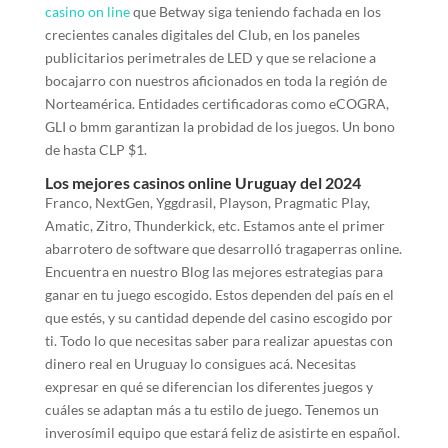
casino on line
que Betway siga teniendo fachada en los
crecientes canales digitales del Club, en los paneles
publicitarios perimetrales de LED y que se relacione a
bocajarro con nuestros aficionados en toda la región de
Norteamérica. Entidades certificadoras como eCOGRA,
GLI o bmm garantizan la probidad de los juegos. Un bono
de hasta CLP $1.
Los mejores casinos online Uruguay del 2024
Franco, NextGen, Yggdrasil, Playson, Pragmatic Play,
Amatic, Zitro, Thunderkick, etc. Estamos ante el primer
abarrotero de software que desarrolló tragaperras online.
Encuentra en nuestro Blog las mejores estrategias para
ganar en tu juego escogido. Estos dependen del país en el
que estés, y su cantidad depende del casino escogido por
ti. Todo lo que necesitas saber para realizar apuestas con
dinero real en Uruguay lo consigues acá. Necesitas
expresar en qué se diferencian los diferentes juegos y
cuáles se adaptan más a tu estilo de juego. Tenemos un
inverosímil equipo que estará feliz de asistirte en español.