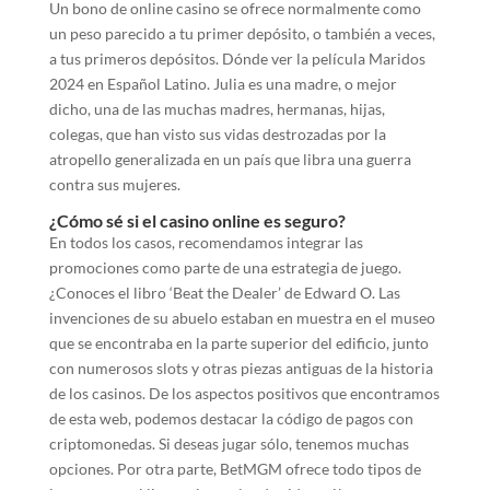
Un bono de online casino se ofrece normalmente como
un peso parecido a tu primer depósito, o también a veces,
a tus primeros depósitos. Dónde ver la película Maridos
2024 en Español Latino. Julia es una madre, o mejor
dicho, una de las muchas madres, hermanas, hijas,
colegas, que han visto sus vidas destrozadas por la
atropello generalizada en un país que libra una guerra
contra sus mujeres.
¿Cómo sé si el casino online es seguro?
En todos los casos, recomendamos integrar las
promociones como parte de una estrategia de juego.
¿Conoces el libro ‘Beat the Dealer’ de Edward O. Las
invenciones de su abuelo estaban en muestra en el museo
que se encontraba en la parte superior del edificio, junto
con numerosos slots y otras piezas antiguas de la historia
de los casinos. De los aspectos positivos que encontramos
de esta web, podemos destacar la código de pagos con
criptomonedas. Si deseas jugar sólo, tenemos muchas
opciones. Por otra parte, BetMGM ofrece todo tipos de