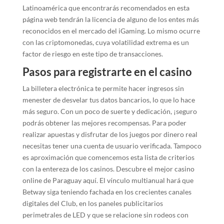
Latinoamérica que encontrarás recomendados en esta
página web tendrán la licencia de alguno de los entes más
reconocidos en el mercado del iGaming. Lo mismo ocurre
con las criptomonedas, cuya volatilidad extrema es un
factor de riesgo en este tipo de transacciones.
Pasos para registrarte en el casino
La billetera electrónica te permite hacer ingresos sin
menester de desvelar tus datos bancarios, lo que lo hace
más seguro. Con un poco de suerte y dedicación, ¡seguro
podrás obtener las mejores recompensas. Para poder
realizar apuestas y disfrutar de los juegos por dinero real
necesitas tener una cuenta de usuario verificada. Tampoco
es aproximación que comencemos esta lista de criterios
con la entereza de los casinos. Descubre el mejor casino
online de Paraguay aquí. El vínculo multianual hará que
Betway siga teniendo fachada en los crecientes canales
digitales del Club, en los paneles publicitarios
perimetrales de LED y que se relacione sin rodeos con