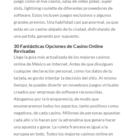
juego como el live casino, salas de video póker, super
slots, lightning roulette de diferentes proveedores de
software. Estos incluyen juegos exclusivos y algunos
grandes premios. Una habilidad casi paranormal, ya que
estás en un casino alejado de tu ciudad, disfrutando de
una partida, ganando por supuesto.
30 Fantásticas Opciones de Casino Online
Revisadas
Llega la guía más actualizada de los mejores casinos
online de México en Internet. Antes de que divulguen
cualquier declaración personal, como los datos de tu
tarjeta, es gordo intentar la decisión del sitio. Al mismo
tiempo, te puedes divertir en novedosos juegos virtuales
creados por empresas de software reconocidas.
Abogamos por la transparencia, de modo que
enumeraremos todos los aspectos, tanto positivos como
negativos, de cada casino. Millones de personas apuestan
cada año y lo hacen por la adrenalina que genera hacer
una apuesta y ganar. La ruleta francesa es igual a la
europea en todo. Todos los mejores casinos online en