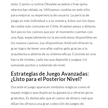
slots. Casino cz online Obvykle se jedná o free spiny
zdarma bez vkladu za. Utilizamos cookies en este sitio
para mejorar su experiencia de usuario. La pericia de
juego es más individual y a su manera. Estos son los tipos
de ruleta más comunes en Chile. Aceptan pesos y dólares.
Son pocos los casinos que por el momento cuentan con
una App, especialmente no la encontramos disponibles en
los nuevos casinos. Los dispositivos Android ofrecen la
gran logro de tener una afán nativa apto gracias a la
arquitectura abierta de su sistema eficaz. Consiste en una
barra de niveles, cada vez que deposite y juegue, irá
sumando puntos y subiendo de nivel.
Estrategias de Juego Avanzadas:
¿Listo para el Posterior Nivel?
Durante el juego aparecen símbolos mágicos como el
espejo mágico que duplican tu ganancia u ofrecen giros
gratuitos. Es destacado que el casino de dinero real que
elijan les ofrezca una gran colección de juegos de