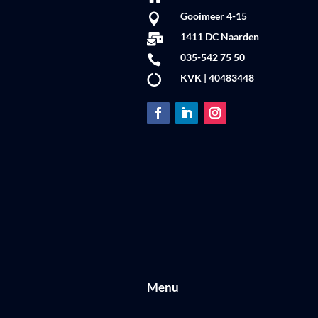
Gooimeer 4-15

1411 DC Naarden

035-542 75 50

KVK | 40483448

Menu