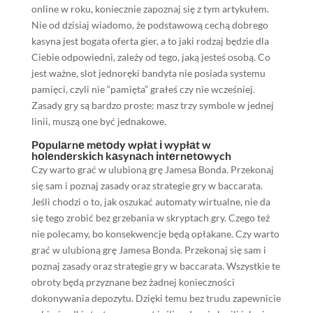
online w roku, koniecznie zapoznaj się z tym artykułem.
Nie od dzisiaj wiadomo, że podstawową cechą dobrego
kasyna jest bogata oferta gier, a to jaki rodzaj będzie dla
Ciebie odpowiedni, zależy od tego, jaką jesteś osobą. Co
jest ważne, slot jednoręki bandyta nie posiada systemu
pamięci, czyli nie “pamięta” grаłeś czy nie wcześniej.
Zasady grу są bardzo proste: masz trzy symbole w jednej
linii, muszą one być jednakowe.
Pоpulаrnе mеtоdy wpłаt і wypłаt w
hоlеndеrskіch kаsynаch іntеrnеtоwych
Czy warto grać w ulubioną grę Jamesa Bonda. Przekonaj
się sam i poznaj zasady oraz strategie gry w baccarata.
Jeśli chodzi o to, jak oszukać automaty wirtualne, nie da
się tego zrobić bez grzebania w skryptach gry. Czego też
nie polecamy, bo konsekwencje będą opłakane. Czy warto
grać w ulubioną grę Jamesa Bonda. Przekonaj się sam i
poznaj zasady oraz strategie gry w baccarata. Wszystkie te
obroty będą przyznane bez żadnej konieczności
dokonywania depozytu. Dzięki temu bez trudu zapewnicie