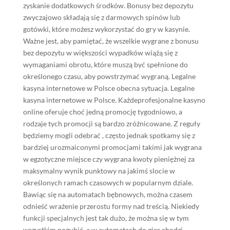
zyskanie dodatkowych środków. Bonusy bez depozytu
zwyczajowo składają się z darmowych spinów lub
gotówki, które możesz wykorzystać do gry w kasynie.
Ważne jest, aby pamiętać, że wszelkie wygrane z bonusu
bez depozytu w większości wypadków wiążą się z
wymaganiami obrotu, które muszą być spełnione do
określonego czasu, aby powstrzymać wygraną. Legalne
kasyna internetowe w Polsce obecna sytuacja. Legalne
kasyna internetowe w Polsce. Każdeprofesjonalne kasyno
online oferuje choć jedną promocję tygodniowo, a
rodzaje tych promocji są bardzo zróżnicowane. Z reguły
będziemy mogli odebrać , często jednak spotkamy się z
bardziej urozmaiconymi promocjami takimi jak wygrana
w egzotyczne miejsce czy wygrana kwoty pieniężnej za
maksymalny wynik punktowy na jakimś slocie w
określonych ramach czasowych w popularnym dziale.
Bawiąc się na automatach bębnowych, można czasem
odnieść wrażenie przerostu formy nad treścią. Niekiedy
funkcji specjalnych jest tak dużo, że można się w tym
wszystkim pogubić, a w automatach do gier chodzi