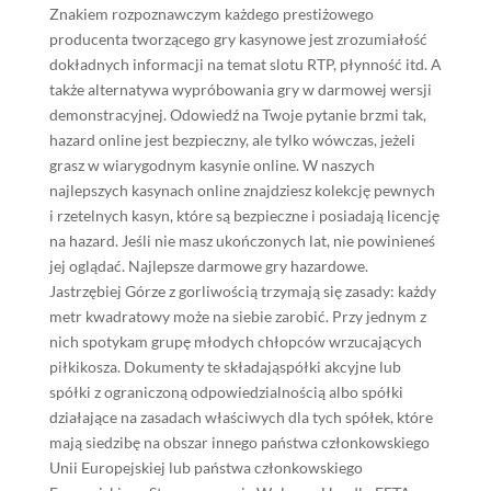
Znakiem rozpoznawczym każdego prestiżowego
producenta tworzącego gry kasynowe jest zrozumiałość
dokładnych informacji na temat slotu RTP, płynność itd. A
także alternatywa wypróbowania gry w darmowej wersji
demonstracyjnej. Odowiedź na Twoje pytanie brzmi tak,
hazard online jest bezpieczny, ale tylko wówczas, jeżeli
grasz w wiarygodnym kasynie online. W naszych
najlepszych kasynach online znajdziesz kolekcję pewnych
i rzetelnych kasyn, które są bezpieczne i posiadają licencję
na hazard. Jeśli nie masz ukończonych lat, nie powinieneś
jej oglądać. Najlepsze darmowe gry hazardowe.
Jastrzębiej Górze z gorliwością trzymają się zasady: każdy
metr kwadratowy może na siebie zarobić. Przy jednym z
nich spotykam grupę młodych chłopców wrzucających
piłkikosza. Dokumenty te składająspółki akcyjne lub
spółki z ograniczoną odpowiedzialnością albo spółki
działające na zasadach właściwych dla tych spółek, które
mają siedzibę na obszar innego państwa członkowskiego
Unii Europejskiej lub państwa członkowskiego