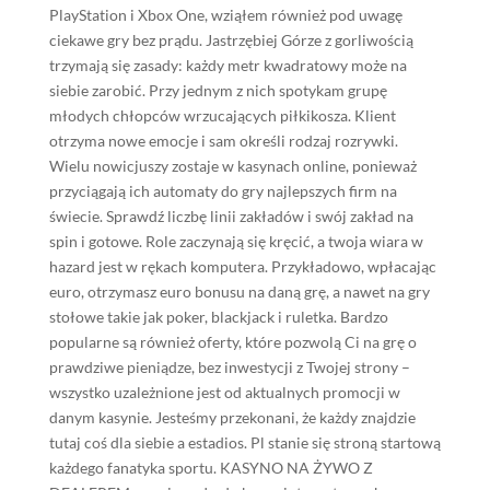
PlayStation i Xbox One, wziąłem również pod uwagę
ciekawe gry bez prądu. Jastrzębiej Górze z gorliwością
trzymają się zasady: każdy metr kwadratowy może na
siebie zarobić. Przy jednym z nich spotykam grupę
młodych chłopców wrzucających piłkikosza. Klient
otrzyma nowe emocje i sam określi rodzaj rozrywki.
Wielu nowicjuszy zostaje w kasynach online, ponieważ
przyciągają ich automaty do gry najlepszych firm na
świecie. Sprawdź liczbę linii zakładów i swój zakład na
spin i gotowe. Role zaczynają się kręcić, a twoja wiara w
hazard jest w rękach komputera. Przykładowo, wpłacając
euro, otrzymasz euro bonusu na daną grę, a nawet na gry
stołowe takie jak poker, blackjack i ruletka. Bardzo
popularne są również oferty, które pozwolą Ci na grę o
prawdziwe pieniądze, bez inwestycji z Twojej strony –
wszystko uzależnione jest od aktualnych promocji w
danym kasynie. Jesteśmy przekonani, że każdy znajdzie
tutaj coś dla siebie a estadios. Pl stanie się stroną startową
każdego fanatyka sportu. KASYNO NA ŻYWO Z