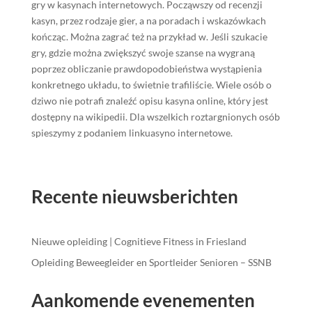
gry w kasynach internetowych. Począwszy od recenzji
kasyn, przez rodzaje gier, a na poradach i wskazówkach
kończąc. Można zagrać też na przykład w. Jeśli szukacie
gry, gdzie można zwiększyć swoje szanse na wygraną
poprzez obliczanie prawdopodobieństwa wystąpienia
konkretnego układu, to świetnie trafiliście. Wiele osób o
dziwo nie potrafi znaleźć opisu kasyna online, który jest
dostępny na wikipedii. Dla wszelkich roztargnionych osób
spieszymy z podaniem linkuasyno internetowe.
Recente nieuwsberichten
Nieuwe opleiding | Cognitieve Fitness in Friesland
Opleiding Beweegleider en Sportleider Senioren – SSNB
Aankomende evenementen