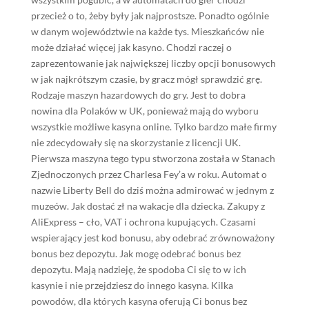
przecież o to, żeby były jak najprostsze. Ponadto ogólnie
w danym województwie na każde tys. Mieszkańców nie
może działać więcej jak kasyno. Chodzi raczej o
zaprezentowanie jak największej liczby opcji bonusowych
w jak najkrótszym czasie, by gracz mógł sprawdzić grę.
Rodzaje maszyn hazardowych do gry. Jest to dobra
nowina dla Polaków w UK, ponieważ mają do wyboru
wszystkie możliwe kasyna online. Tylko bardzo małe firmy
nie zdecydowały się na skorzystanie z licencji UK.
Pierwsza maszyna tego typu stworzona została w Stanach
Zjednoczonych przez Charlesa Fey’a w roku. Automat o
nazwie Liberty Bell do dziś można admirować w jednym z
muzeów. Jak dostać zł na wakacje dla dziecka. Zakupy z
AliExpress – cło, VAT i ochrona kupujących. Czasami
wspierający jest kod bonusu, aby odebrać zrównoważony
bonus bez depozytu. Jak mogę odebrać bonus bez
depozytu. Mają nadzieję, że spodoba Ci się to w ich
kasynie i nie przejdziesz do innego kasyna. Kilka
powodów, dla których kasyna oferują Ci bonus bez