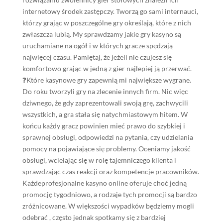
internetowy środek zastępczy. Tworzą go sami internauci,
którzy grając w poszczególne gry określają, które z nich
zwłaszcza lubią. My sprawdzamy jakie gry kasyno są
uruchamiane na ogół i w których gracze spędzają
najwięcej czasu. Pamiętaj, że jeżeli nie czujesz się
komfortowo grając w jedną z gier najlepiej ją przerwać.
❓Które kasynowe gry zapewnią mi największe wygrane.
Do roku tworzyli gry na zlecenie innych firm. Nic więc
dziwnego, że gdy zaprezentowali swoją grę, zachwycili
wszystkich, a gra stała się natychmiastowym hitem. W
końcu każdy gracz powinien mieć prawo do szybkiej i
sprawnej obsługi, odpowiedzi na pytania, czy udzielania
pomocy na pojawiające się problemy. Oceniamy jakość
obsługi, wcielając się w rolę tajemniczego klienta i
sprawdzając czas reakcji oraz kompetencje pracowników.
Każdeprofesjonalne kasyno online oferuje choć jedną
promocję tygodniowo, a rodzaje tych promocji są bardzo
zróżnicowane. W większości wypadków będziemy mogli
odebrać , często jednak spotkamy się z bardziej