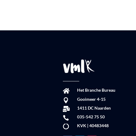
Het Branche Bureau

Gooimeer 4-15

1411 DC Naarden

035-542 75 50

KVK | 40483448
