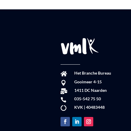
Het Branche Bureau

Gooimeer 4-15

1411 DC Naarden

035-542 75 50

KVK | 40483448
