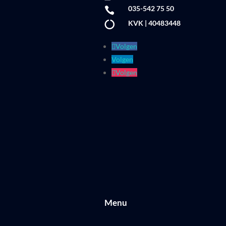
035-542 75 50

KVK | 40483448

Volgen
Volgen
Volgen
Menu